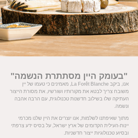
"בעומק היין מסתתרת הנשמה"
אנו, ביקב La Forêt Blanche, מאמינים כי טעמו של יין
משובח צריך לבטא את מקורותיו ושורשיו, את מסורת הייצור
העתיקה שלו בשילוב חדשנות טכנולוגית, עם הרבה אהבה
ונשמה.
מתוך שאיפתנו לשלמות, אנו יוצרים את היין שלנו מכרמי
יינות-העילית הקדומים של ארץ ישראל, על בסיס ידע צרפתי
ובסיוע טכנולוגיות ייצור חדשניות.