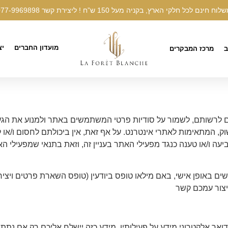
לוח חינם לכל חלקי הארץ, בקניה מעל 150 ש”ח ! ליצירת קשר
077-9969898
מועדון החברים
יצ
ב
מרכז המבקרים
 לרשותם, לשמור על סודיות פרטי המשתמשים באתר ולמנוע את הגעת
 המתאימות לאתרי אינטרנט. על אף זאת, אין ביכולתם לחסום ו/או 
ה ו/או טענה כנגד מפעילי האתר בעניין זה, וזאת בתנאי שמפעילי 
באופן אישי, באם מילאו טופס ביודעין (טופס השארת פרטים ויצירת
ליצור עמכם קשר
דואר אלקטרוני מידע על פעילותיו. מידע כזה יישלח אליכם רק אם נ