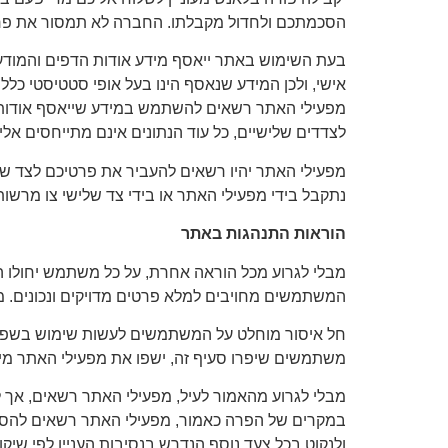
הסכמתכם ולחדול מקבלתו. החברה לא תמסור את פר
בעת השימוש באתר ייאסף מידע אודות הדפים והמודעות
אישי, ולכן המידע שנאסף הינו בעל אופי סטטיסטי כל
מפעילי האתר רשאים להשתמש במידע שייאסף אודות 
לצדדים שלישיים, כל עוד הנתונים אינם מתייחסים אלי
מפעילי האתר יהיו רשאים להעביר את פרטיכם לצד של
נתקבל בידי מפעילי האתר או בידי צד שלישי צו מרש
הוראות התנהגות באתר
מבלי לגרוע מכל הוראה אחרת, על כל משתמש יחולו ה
המשתמשים מחויבים למלא פרטים מדויקים ונכונים. מו
חל איסור מוחלט על המשתמשים לעשות שימוש בשפה ו/או
משתמשים שיפרו סעיף זה, ישפו את מפעילי האתר מיי
מבלי לגרוע מהאמור לעיל, מפעילי האתר רשאים, אך לא
במקרים של הפרה כאמור, מפעילי האתר רשאים להסיר 
ולנקוט בכל צעד נוסף הנדרש בנסיבות העניין לפי שיק