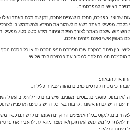
טיכם האישיים למפרסמים.
 שהוצגו בפניכם, התכנים שעניינו אתכם, זמן שהותכם באתר ואילו פע
לי בלבד. מפעילי האתר רשאים לשמור את המידע ולהשתמש בו לצורכיהם
השימוש שלכם באתר לצורך הפקת וניתוח מידע סטטיסטי. מפעילי ה
כם באופן אישי ואינם מזהים אתכם.
ישי, בין היתר במקרה שבו הפרתם תנאי הסכם זה או כל הסכם נוסף 
ות מוסמכת המורה להם למסור את פרטיכם לצד שלישי.
הוראות הבאות:
בהר כי מסירת פרטים כוזבים מהווה עבירה פלילית.
 בתוכן פוגעניים, בוטים, מגונים, שיש בהם כדי להעליב ו/או להשמיץ
ד עם דרישתם הראשונה, לרבות בגין כל דרישה, טענה או פנייה שתופ
 חייבים, לנקוט בכל האמצעים החוקיים העומדים לרשותם כנגד משתמשי
לאלתר כל משתמש ו/או תוכן ו/או מוצר מהאתר, להעביר את פרטי ה
ול דעתם הבלעדי.