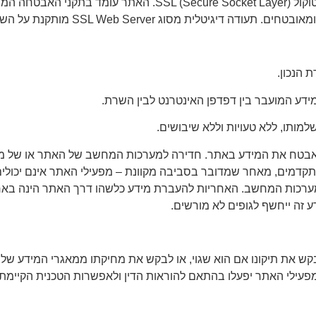
מפעילי האתר פועלים לאבטחת האתר באמצעות פרוטוקול e Socket Layer
SSL  מותקנת על השרת ומאפשרת העברת מידע בצורה מאובטחת.
הנכון.
דע המועבר בין דפדפן האינטרנט לבין השרת.
ותו, ללא טעויות וללא שיבושים.
לאבטח את המידע באתר. חדירה למערכות המחשב של האתר או של מפע
קדמים, מאחר שמדובר בסביבה מקוונת – מפעילי האתר אינם יכולים 
 מערכות המחשב. האחריות להעברת מידע כלשהו דרך האתר הינה בא
 זה ייחשף לגופים לא מורשים.
ש את תיקונו אם הוא שגוי, או לבקש את מחיקתו ממאגרי המידע של
מפעילי האתר יפעלו בהתאם להוראות הדין ולאפשרות הטכנית הקיימת.