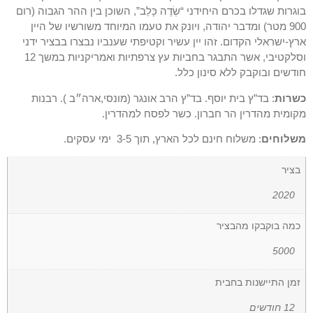
בוגרות שגדלו בכרם היחידני
“שְׂדֶה כָּלֵב”,
השוכן בין ההר הגבוה (רום
900 מטר) ומדבר יהודה, ויונק את טעמו המיוחד משורשיו של היין
ארץ-ישראלי הקדום. זהו יין עשיר וקטיפתי שענביו נבצרו בבציר ידני
וסלקטיבי, אשר התבגר בחביות עץ צרפתיות ואמריקניות במשך 12
חודשים ובוקבק ללא סינון כלל.
כשרות
: בד”ץ בית יוסף. בד”ץ הרב אונגר (מונסי,ארה״ב ). רבנות
מקומית מהדרין הר חברון. כשר לפסח למהדרין.
משלוחים
: משלוח חינם לכל הארץ, תוך 3-5 ימי עסקים.
בציר
2020
כמה בוקבקו מהבציר
5000
זמן התיישנות בחבית
12 חודשים